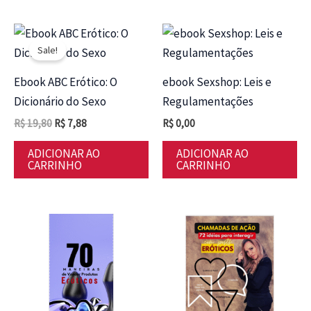
Sale!
Ebook ABC Erótico: O
ebook Sexshop: Leis e
Dicionário do Sexo
Regulamentações
O
O
R$
19,80
R$
7,88
R$
0,00
preço
preço
original
atual
ADICIONAR AO
ADICIONAR AO
era:
é:
CARRINHO
CARRINHO
R$ 19,80.
R$ 7,88.