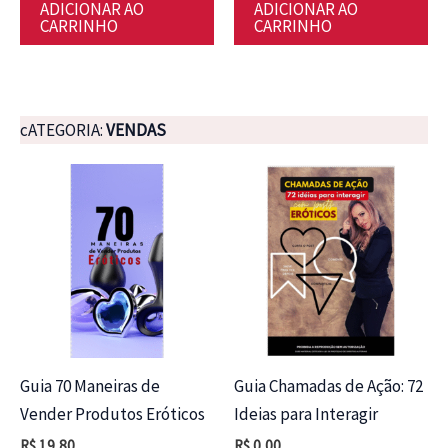
original
atual
original
atual
ADICIONAR AO
ADICIONAR AO
era:
é:
era:
é:
CARRINHO
CARRINHO
R$ 39,90.
R$ 19,88.
R$ 39,90.
R$ 18,88.
cATEGORIA:
VENDAS
Guia 70 Maneiras de
Guia Chamadas de Ação: 72
Vender Produtos Eróticos
Ideias para Interagir
R$
19,80
R$
0,00