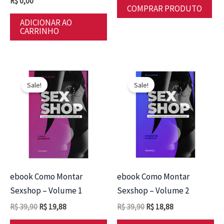
R$
0,00
COMPRAR PRODUTO
ADICIONAR AO
CARRINHO
Sale!
Sale!
ebook Como Montar
ebook Como Montar
Sexshop – Volume 1
Sexshop – Volume 2
O
O
O
O
R$
39,90
R$
19,88
R$
39,90
R$
18,88
preço
preço
preço
preço