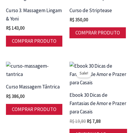
Curso 3. Massagem Lingam
Curso de Striptease
& Yoni
R$
350,00
R$
143,00
COMPRAR PRODUTO
COMPRAR PRODUTO
Sale!
Curso Massagem Tântrica
Ebook 30 Dicas de
R$
386,00
Fantasias de Amor e Prazer
COMPRAR PRODUTO
para Casais
O
O
R$
19,80
R$
7,88
preço
preço
original
atual