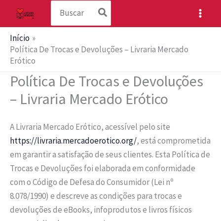
Procurar:
Ir
para
o
Início
conteúdo
Política De Trocas e Devoluções – Livraria Mercado
Erótico
Política De Trocas e Devoluções
– Livraria Mercado Erótico
A Livraria Mercado Erótico, acessível pelo site
https://livraria.mercadoerotico.org/
, está comprometida
em garantir a satisfação de seus clientes. Esta Política de
Trocas e Devoluções foi elaborada em conformidade
com o Código de Defesa do Consumidor (Lei nº
8.078/1990) e descreve as condições para trocas e
devoluções de eBooks, infoprodutos e livros físicos