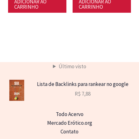
ADICIONAR AO
ADICIONAR AO
era:
é:
era:
é:
CARRINHO
CARRINHO
R$ 19,80.
R$ 7,88.
R$ 39,80.
R$ 19,88.
Último visto
Lista de Backlinks para rankear no google
R$
7,88
Todo Acervo
Mercado Erótico.org
Contato