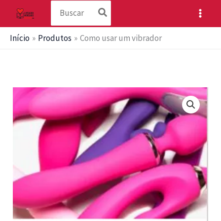
Procurar:
Ir
para
o
Início
Produtos
Como usar um vibrador
conteúdo