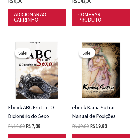
R$
0,00
R$
143,00
ADICIONAR AO
COMPRAR
CARRINHO
PRODUTO
Sale!
Sale!
Sale!
Sale!
Ebook ABC Erótico: O
ebook Kama Sutra:
Dicionário do Sexo
Manual de Posições
O
O
O
O
R$
19,80
R$
7,88
R$
39,80
R$
19,88
preço
preço
preço
preço
original
atual
original
atual