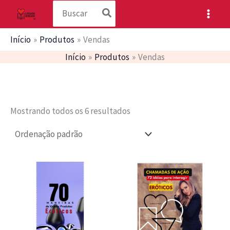
Procurar:
Ir
para
o
Início
Produtos
Vendas
conteúdo
Início
Produtos
Vendas
Mostrando todos os 6 resultados