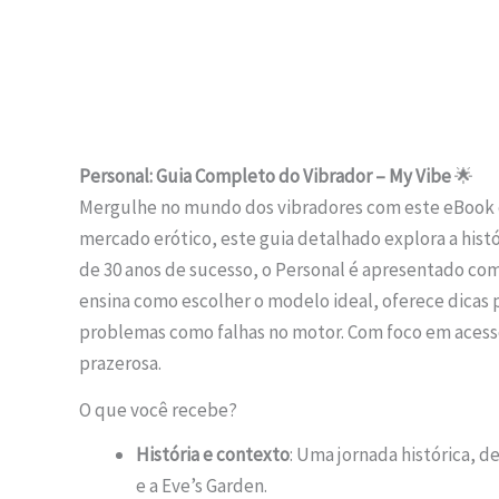
Descrição
Avaliações (0)
Personal: Guia Completo do Vibrador – My Vibe
🌟
Mergulhe no mundo dos vibradores com este eBook de 
mercado erótico, este guia detalhado explora a histó
de 30 anos de sucesso, o Personal é apresentado com
ensina como escolher o modelo ideal, oferece dicas p
problemas como falhas no motor. Com foco em acess
prazerosa.
O que você recebe?
História e contexto
: Uma jornada histórica, 
e a Eve’s Garden.