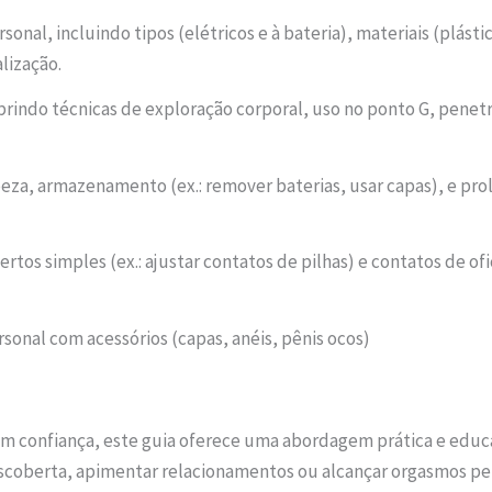
rsonal, incluindo tipos (elétricos e à bateria), materiais (plást
lização.
cobrindo técnicas de exploração corporal, uso no ponto G, pene
peza, armazenamento (ex.: remover baterias, usar capas), e prol
ertos simples (ex.: ajustar contatos de pilhas) e contatos de o
rsonal com acessórios (capas, anéis, pênis ocos)
m confiança, este guia oferece uma abordagem prática e educat
escoberta, apimentar relacionamentos ou alcançar orgasmos pel