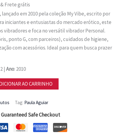
O
& Frete grátis
preço
 lançado em 2010 pela coleção My Vibe, escrito por
l
atual
ara iniciantes e entusiastas do mercado erótico, este
é:
os vibradores e foca no versátil vibrador Personal.
0.
R$ 7,88.
óris, ponto G, com parceiros), cuidados de higiene,
ação com acessórios. Ideal para quem busca prazer
52 |
Ano
: 2010
DICIONAR AO CARRINHO
dutos
Tag:
Paula Aguiar
Guaranteed Safe Checkout