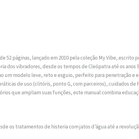
52 páginas, lançado em 2010 pela coleção My Vibe, escrito por 
ria dos vibradores, desde os tempos de Cleópatra até os anos 9
o um modelo leve, reto e esguio, perfeito para penetração e es
ráticas de uso (clitóris, ponto G, com parceiros), cuidados d
órios que ampliam suas funções, este manual combina educação
desde os tratamentos de histeria com jatos d’água até a revol