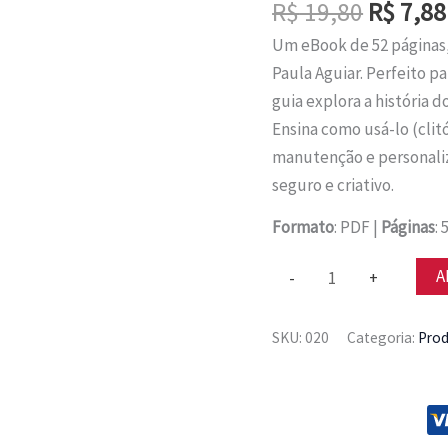
O
R$
19,80
R$
7,88
preço
Um eBook de 52 páginas,
origina
Paula Aguiar. Perfeito p
era:
guia explora a história d
R$ 19,8
Ensina como usá-lo (clit
manutenção e personaliz
seguro e criativo.
Formato
: PDF |
Páginas
: 
ebook
A
-
+
My
Vibe
SKU:
020
Categoria:
Pro
Personal
quantidade