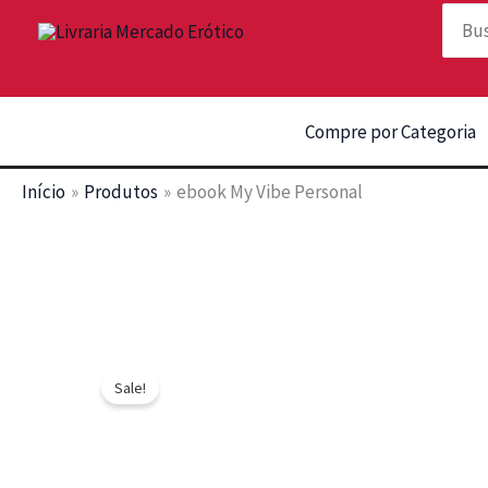
Ir
Procu
para
o
conteúdo
Compre por Categoria
Início
Produtos
ebook My Vibe Personal
Sale!