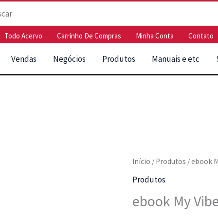
rar:
Todo Acervo
Carrinho De Compras
Minha Conta
Contato
Vendas
Negócios
Produtos
Manuais e etc
Início
/
Produtos
/ ebook M
Produtos
ebook My Vibe