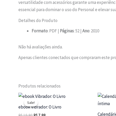
versatilidade com acessórios garante uma experiênci
essencial para dominar o uso do Personal e elevar sua
Detalhes do Produto
Formato
: PDF |
Páginas
: 52 |
Ano
: 2010
Não há avaliações ainda.
Apenas clientes conectados que compraram este pr
Produtos relacionados
Sale!
Sale!
ebook Vibrador: O Livro
Calendári
O
O
R$
19,80
R$
7,88