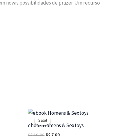
rem novas possibilidades de prazer. Um recurso
Sale!
Sale!
ebook Homens & Sextoys
O
O
R$
19,80
R$
7,88