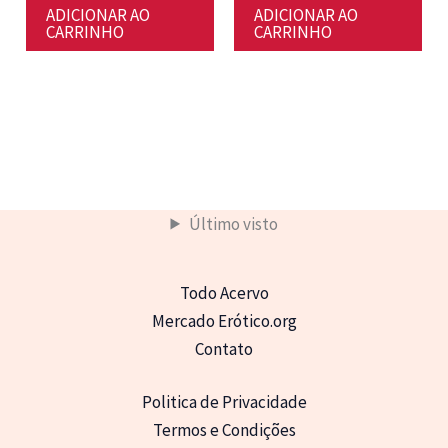
original
atual
ADICIONAR AO
ADICIONAR AO
era:
é:
CARRINHO
CARRINHO
R$ 49,80.
R$ 39,80.
Último visto
Todo Acervo
Mercado Erótico.org
Contato
Politica de Privacidade
Termos e Condições