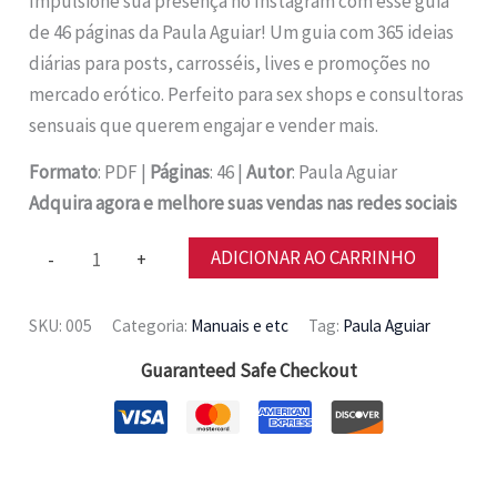
Impulsione sua presença no Instagram com esse guia
de 46 páginas da Paula Aguiar! Um guia com 365 ideias
diárias para posts, carrosséis, lives e promoções no
mercado erótico. Perfeito para sex shops e consultoras
sensuais que querem engajar e vender mais.
Formato
: PDF |
Páginas
: 46 |
Autor
: Paula Aguiar
Adquira agora e melhore suas vendas nas redes sociais
Calendário
ADICIONAR AO CARRINHO
-
+
365
Dias
SKU:
005
Categoria:
Manuais e etc
Tag:
Paula Aguiar
de
Guaranteed Safe Checkout
posts
para
Instagram
quantidade