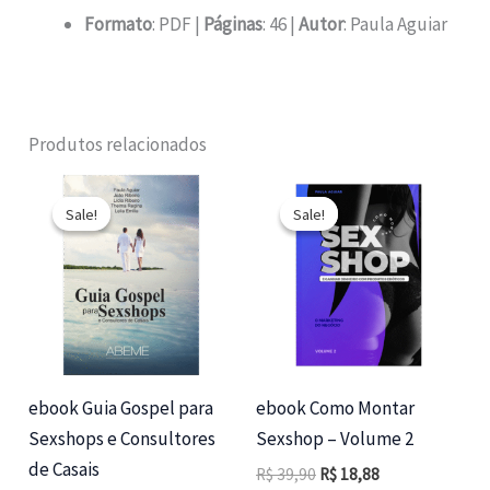
Formato
: PDF |
Páginas
: 46 |
Autor
: Paula Aguiar
Produtos relacionados
Sale!
Sale!
Sale!
Sale!
ebook Guia Gospel para
ebook Como Montar
Sexshops e Consultores
Sexshop – Volume 2
de Casais
O
O
R$
39,90
R$
18,88