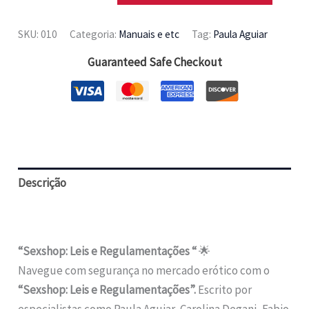
Sexshop:
Leis
SKU:
010
Categoria:
Manuais e etc
Tag:
Paula Aguiar
e
Guaranteed Safe Checkout
Regulamentações
quantidade
Descrição
Avaliações (0)
“Sexshop: Leis e Regulamentações “
🌟
Navegue com segurança no mercado erótico com o
“Sexshop: Leis e Regulamentações”.
Escrito por
especialistas como Paula Aguiar, Carolina Degani, Fabio