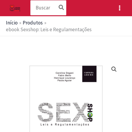
Procurar:
Ir
para
o
Início
Produtos
conteúdo
ebook Sexshop: Leis e Regulamentações