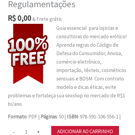
Regulamentações
R$
0,00
& Frete grátis
Guia essencial para lojistas e
consultoras do mercado erótico!
Aprenda regras do Código de
Defesa do Consumidor, Anvisa,
comércio eletrônico,
importação, têxteis, cosméticos
sensuais e BDSM. Com contrato
modelo e dicas éticas, evite
problemas e fortaleça sua sexshop no mercado de R$1
bi/ano.
Formato
: PDF |
Páginas
: 50 |
ISBN
: 978-591-106-556-1 |
ebook
ADICIONAR AO CARRINHO
-
+