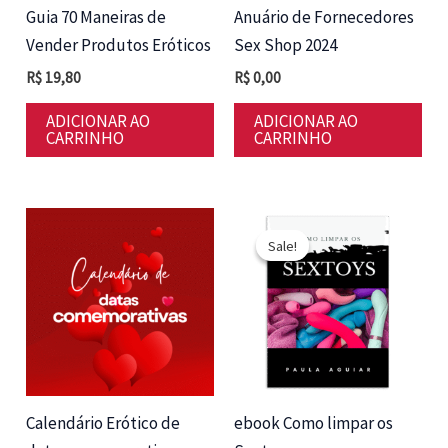
Guia 70 Maneiras de
Anuário de Fornecedores
Vender Produtos Eróticos
Sex Shop 2024
R$
19,80
R$
0,00
ADICIONAR AO
ADICIONAR AO
CARRINHO
CARRINHO
Sale!
Sale!
Calendário Erótico de
ebook Como limpar os