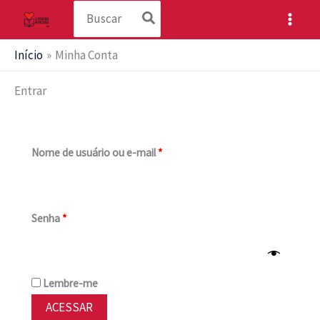
Procurar:
Ir
para
o
Início
Minha Conta
conteúdo
Entrar
Obrigatório
Nome de usuário ou e-mail
*
Obrigatório
Senha
*
Lembre-me
ACESSAR