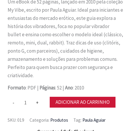
preço
preço
Um eBook de 52 páginas, lançado em 2010 pela coleção
original
atual
My Vibe, escrito por Paula Aguiar. Ideal para iniciantes e
era:
é:
entusiastas do mercado erótico, este guia explora a
R$ 19,80.
R$ 7,88.
história dos vibradores, foca no popular vibrador
bullet e ensina como escolher o modelo ideal (clássico,
remoto, mini, dual, rabbit). Traz dicas de uso (clitóris,
ponto G, com parceiros), cuidados de higiene,
armazenamento e soluções para problemas comuns.
Perfeito para quem busca prazer com segurança e
criatividade.
Formato
: PDF |
Páginas
: 52 |
Ano
: 2010
ebook
ADICIONAR AO CARRINHO
-
+
My
Vibe
SKU:
019
Categoria:
Produtos
Tag:
Paula Aguiar
Bullet