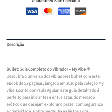
Guaranteed Safe Checkout
quantidade
Descrição
Avaliações (0)
Bullet: Guia Completo do Vibrador – My Vibe
🌟
Descubra o universo dos vibradores bullet com este
eBook de 52 páginas, lançado em 2010 pela coleção My
Vibe. Escrito por Paula Aguiar, este guia detalhado é
perfeito para iniciantes e entusiastas do mercado
erótico que desejam explorar o prazer com segurança
e criatividade. A obra mergulha na história dos