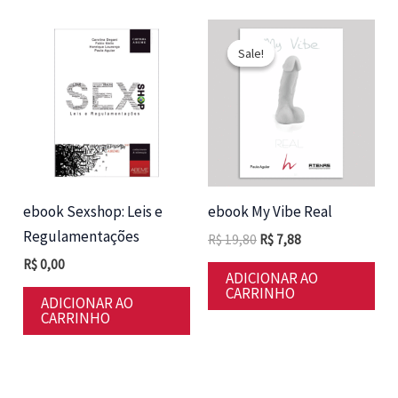
Sale!
Sale!
ebook Sexshop: Leis e
ebook My Vibe Real
Regulamentações
O
O
R$
19,80
R$
7,88
preço
preço
R$
0,00
original
atual
ADICIONAR AO
era:
é:
CARRINHO
ADICIONAR AO
R$ 19,80.
R$ 7,88.
CARRINHO