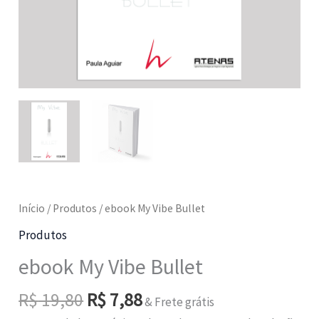
Início
/
Produtos
/ ebook My Vibe Bullet
Produtos
ebook My Vibe Bullet
O
O
R$
19,80
R$
7,88
& Frete grátis