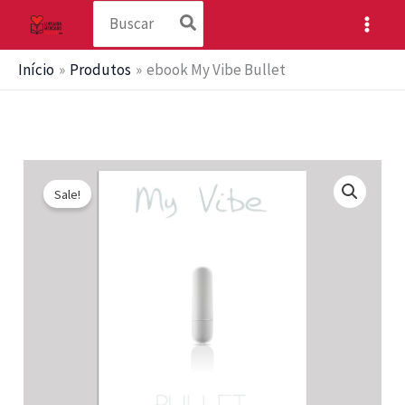
Procurar:
Ir
para
o
Início
Produtos
ebook My Vibe Bullet
conteúdo
Sale!