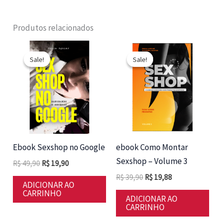
Produtos relacionados
Sale!
Sale!
Sale!
Sale!
Ebook Sexshop no Google
ebook Como Montar
Sexshop – Volume 3
O
O
R$
49,90
R$
19,90
preço
preço
O
O
R$
39,90
R$
19,88
original
atual
ADICIONAR AO
preço
preço
era:
é:
CARRINHO
original
atual
ADICIONAR AO
R$ 49,90.
R$ 19,90.
era:
é:
CARRINHO
R$ 39,90.
R$ 19,88.