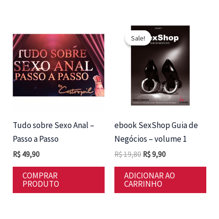
Sale!
Sale!
Tudo sobre Sexo Anal –
ebook SexShop Guia de
Passo a Passo
Negócios – volume 1
O
O
R$
49,90
R$
19,80
R$
9,90
preço
preço
original
atual
COMPRAR
ADICIONAR AO
era:
é:
PRODUTO
CARRINHO
R$ 19,80.
R$ 9,90.