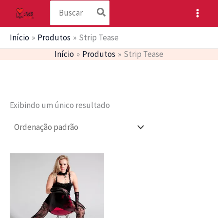
Procurar:
Ir
para
o
Início
Produtos
Strip Tease
conteúdo
Início
Produtos
Strip Tease
Exibindo um único resultado