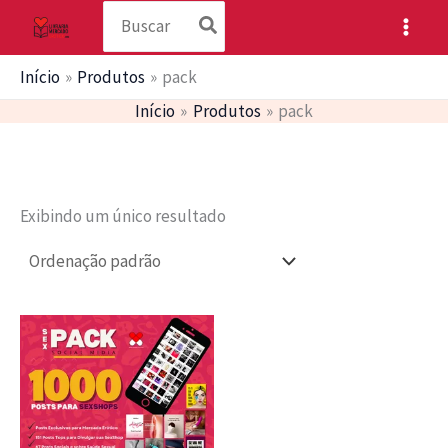
Procurar:
Ir
para
o
Início
Produtos
pack
conteúdo
Início
Produtos
pack
Exibindo um único resultado