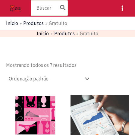
Procurar:
Ir
para
o
Início
Produtos
Gratuito
conteúdo
Início
Produtos
Gratuito
Mostrando todos os 7 resultados